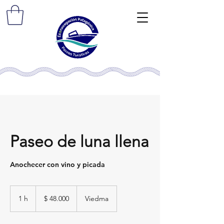
Paseo de luna llena
Anochecer con vino y picada
48.000
pesos
1 h
1
$ 48.000
Viedma
argentinos